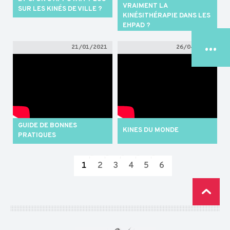
VRAIMENT LA
SUR LES KINÉS DE VILLE ?
KINÉSITHÉRAPIE DANS LES
EHPAD ?
...
21/01/2021
26/04/2019
LE CONSEIL
NATIONAL
GUIDE DE BONNES
KINES DU MONDE
TROUVER MON
PRATIQUES
CDO/CRO
ESPACE
JURIDIQUE
ESPACE
PUBLICATIONS