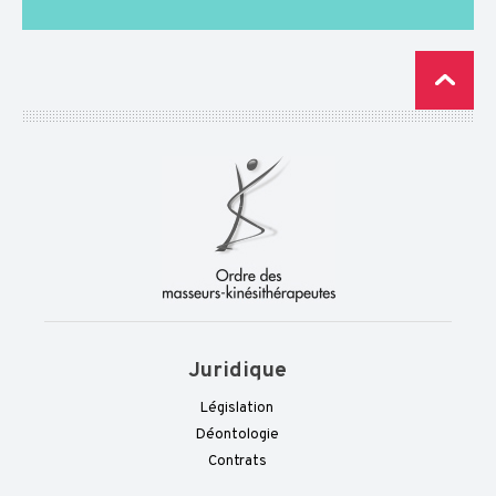
LE CONSEIL
NATIONAL
TROUVER MON
CDO/CRO
ESPACE
JURIDIQUE
ESPACE
PUBLICATIONS
Juridique
Législation
Déontologie
Contrats